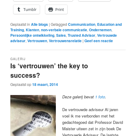
Tumblr
Print
Geplaatst in
Alle blogs
|
Getagged
Communication
,
Education and
Training
,
Klanten
,
non-verbale communicatie
,
Ondernemen
,
Persoonlijke ontwikkeling
,
Sales
,
Trusted Advisor
,
Vertrouwde
adviseur
,
Vertrouwen
,
Vertrouwensrelatie
|
Geef een reactie
GALERIJ
Is ‘vertrouwen’ the key to
success?
Geplaatst op
18 maart, 2014
Deze galerij bevat
1 foto
.
De vertrouwde adviseur Al jaren
voel ik me verbonden met het
gedachtegoed dat Professor David
Maister uiteen zet in zijn boek De
Vertrouwde Adviseur. De laatste