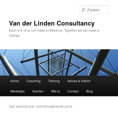
Spring
Spring
naar
naar
Zoek
de
de
primaire
secundaire
Van der Linden Consultancy
inhoud
inhoud
Each one of us can make a difference. Together we can make a
change.
Hoofdmenu
Home
Coaching
Training
Advies & Interim
Werkwijze
Klanten
Wie is
Contact
Blog
TAG ARCHIEVEN:
VERTROUWENSRELATIE