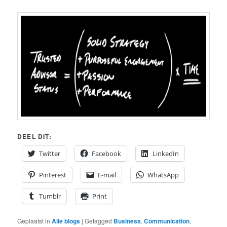
DEEL DIT:
Twitter
Facebook
LinkedIn
Pinterest
E-mail
WhatsApp
Tumblr
Print
Geplaatst in
Alle blogs
|
Getagged
Business
,
Communication
,