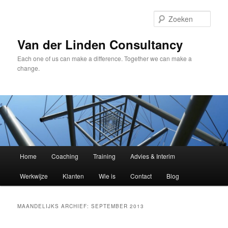
Spring
Spring
naar
naar
Zoek
de
de
primaire
secundaire
Van der Linden Consultancy
inhoud
inhoud
Each one of us can make a difference. Together we can make a
change.
Hoofdmenu
Home
Coaching
Training
Advies & Interim
Werkwijze
Klanten
Wie is
Contact
Blog
MAANDELIJKS ARCHIEF:
SEPTEMBER 2013