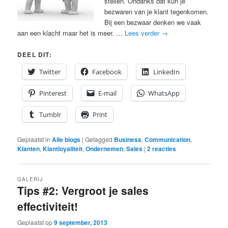
stellen. Ondanks dat kun je
bezwaren van je klant tegenkomen.
Bij een bezwaar denken we vaak
aan een klacht maar het is meer. …
Lees verder
→
DEEL DIT:
Twitter
Facebook
LinkedIn
Pinterest
E-mail
WhatsApp
Tumblr
Print
Geplaatst in
Alle blogs
|
Getagged
Business
,
Communication
,
Klanten
,
Klantloyaliteit
,
Ondernemen
,
Sales
|
2
reacties
GALERIJ
Tips #2: Vergroot je sales
effectiviteit!
Geplaatst op
9 september, 2013