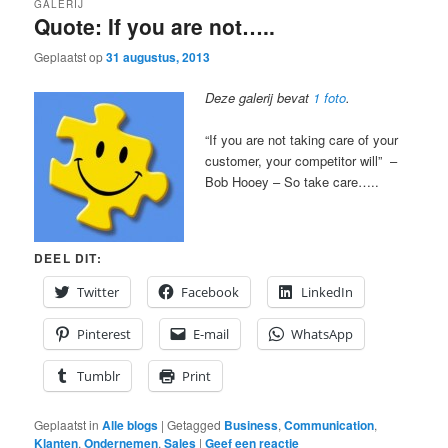
GALERIJ
Quote: If you are not…..
Geplaatst op
31 augustus, 2013
Deze galerij bevat
1 foto
.
“If you are not taking care of your
customer, your competitor will” –
Bob Hooey – So take care…..
DEEL DIT:
Twitter
Facebook
LinkedIn
Pinterest
E-mail
WhatsApp
Tumblr
Print
Geplaatst in
Alle blogs
|
Getagged
Business
,
Communication
,
Klanten
,
Ondernemen
,
Sales
|
Geef een reactie