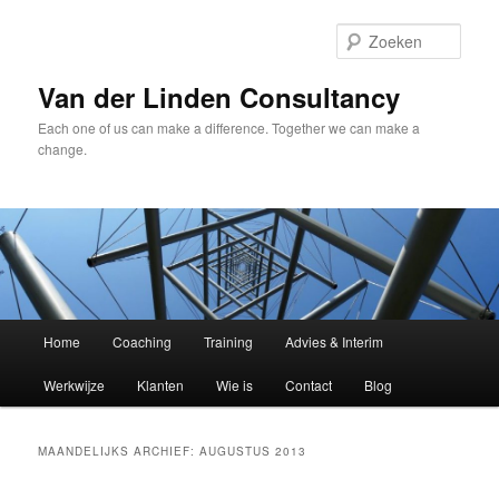
Spring
Spring
naar
naar
Zoek
de
de
primaire
secundaire
Van der Linden Consultancy
inhoud
inhoud
Each one of us can make a difference. Together we can make a
change.
Hoofdmenu
Home
Coaching
Training
Advies & Interim
Werkwijze
Klanten
Wie is
Contact
Blog
MAANDELIJKS ARCHIEF:
AUGUSTUS 2013