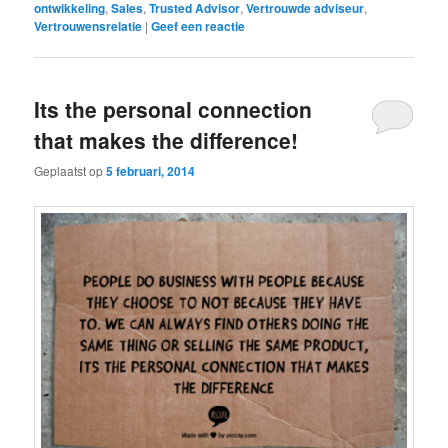
ontwikkeling
,
Sales
,
Trusted Advisor
,
Vertrouwde adviseur
,
Vertrouwensrelatie
|
Geef een reactie
Its the personal connection
that makes the difference!
Geplaatst op
5 februari, 2014