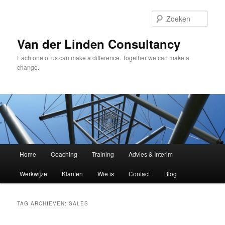
Spring
Spring
naar
naar
Zoek
de
de
primaire
secundaire
Van der Linden Consultancy
inhoud
inhoud
Each one of us can make a difference. Together we can make a
change.
Hoofdmenu
Home
Coaching
Training
Advies & Interim
Werkwijze
Klanten
Wie is
Contact
Blog
TAG ARCHIEVEN:
SALES