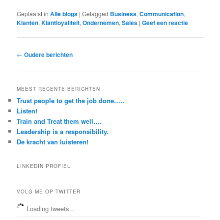
Geplaatst in
Alle blogs
|
Getagged
Business
,
Communication
,
Klanten
,
Klantloyaliteit
,
Ondernemen
,
Sales
|
Geef een reactie
Berichtnavigatie
←
Oudere berichten
MEEST RECENTE BERICHTEN
Trust people to get the job done…..
Listen!
Train and Treat them well….
Leadership is a responsibility.
De kracht van luisteren!
LINKEDIN PROFIEL
VOLG ME OP TWITTER
Loading tweets...