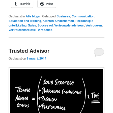
Tumblr
Print
Geplaatst in
Alle blogs
|
Getagged
Business
,
Communication
,
Education and Training
,
Klanten
,
Ondernemen
,
Persoonlijke
ontwikkeling
,
Sales
,
Succesvol
,
Vertrouwde adviseur
,
Vertrouwen
,
Vertrouwensrelatie
|
2
reacties
Trusted Advisor
Geplaatst op
9 maart, 2014