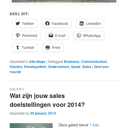
DEEL DIT:
Twitter
Facebook
LinkedIn
Pinterest
E-mail
WhatsApp
Tumblr
Print
Geplaatst in
Alle blogs
|
Getagged
Business
,
Communication
,
Klanten
,
Klantloyaliteit
,
Ondernemen
,
Quote
,
Sales
|
Geef een
reactie
GALERIJ
Wat zijn jouw sales
doelstellingen voor 2014?
Geplaatst op
30 januari, 2014
Deze galerij bevat
1 foto
.