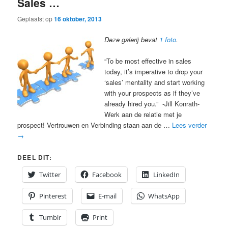
Sales …
Geplaatst op
16 oktober, 2013
Deze galerij bevat
1 foto
.
“To be most effective in sales
today, it’s imperative to drop your
‘sales’ mentality and start working
with your prospects as if they’ve
already hired you.” -Jill Konrath-
Werk aan de relatie met je
prospect! Vertrouwen en Verbinding staan aan de …
Lees verder
→
DEEL DIT:
Twitter
Facebook
LinkedIn
Pinterest
E-mail
WhatsApp
Tumblr
Print