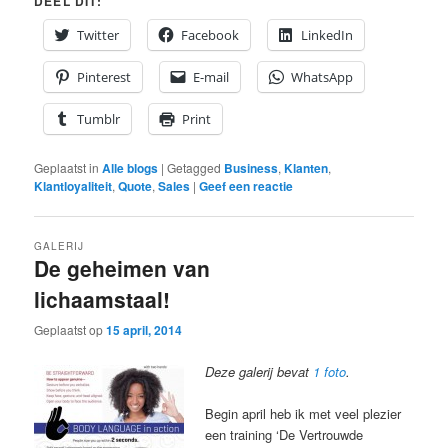
DEEL DIT:
Twitter
Facebook
LinkedIn
Pinterest
E-mail
WhatsApp
Tumblr
Print
Geplaatst in
Alle blogs
|
Getagged
Business
,
Klanten
,
Klantloyaliteit
,
Quote
,
Sales
|
Geef een reactie
GALERIJ
De geheimen van
lichaamstaal!
Geplaatst op
15 april, 2014
Deze galerij bevat
1 foto
.
Begin april heb ik met veel plezier
een training ‘De Vertrouwde